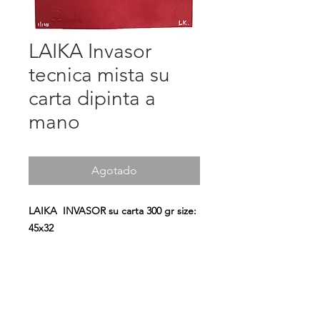
LAIKA Invasor
tecnica mista su
carta dipinta a
mano
Agotado
LAIKA INVASOR su carta 300 gr size:
45x32
" Una mattina mi son svegliata e ho
trovato l'invasor..."
A tutte le donne partigiane che
hanno combattuto e dato la loro vita