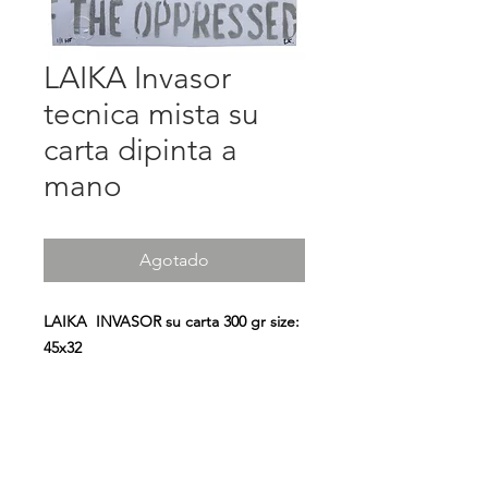
LAIKA Invasor
tecnica mista su
carta dipinta a
mano
Agotado
LAIKA INVASOR su carta 300 gr size:
45x32
" Una mattina mi son svegliata e ho
trovato l'invasor..."
A tutte le donne partigiane che
hanno combattuto e dato la loro vita