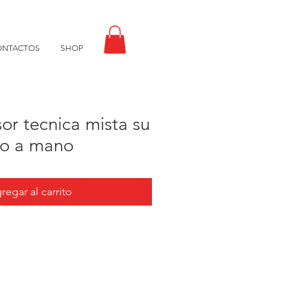
ONTACTOS
SHOP
or tecnica mista su
to a mano
regar al carrito