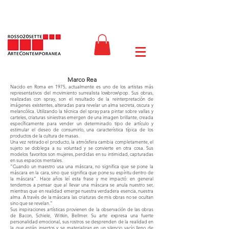
Marco Rea
Nacido en Roma en 1975, actualmente es uno de los artistas más
representativos del movimiento surrealista lowbrow\pop. Sus obras,
realizadas con spray, son el resultado de la reinterpretación de
imágenes existentes, alteradas para revelar un alma secreta, oscura y
melancólica. Utilizando la técnica del spray para pintar sobre vallas y
carteles, criaturas siniestras emergen de una imagen brillante, creada
específicamente para vender un determinado tipo de artículo y
estimular el deseo de consumirlo, una característica típica de los
productos de la cultura de masas.
Una vez retirado el producto, la atmósfera cambia completamente, el
sujeto se doblega a su voluntad y se convierte en otra cosa. Sus
modelos favoritos son mujeres, perdidas en su intimidad, capturadas
en sus espacios mentales.
“Cuando un maestro usa una máscara, no significa que se pone la
máscara en la cara, sino que significa que pone su espíritu dentro de
la máscara”. Hace años leí esta frase y me impactó: en general
tendemos a pensar que al llevar una máscara se anula nuestro ser,
mientras que en realidad emerge nuestra verdadera esencia, nuestra
alma. A través de la máscara las criaturas de mis obras no se ocultan
sino que se revelan.”
Sus inspiraciones artísticas provienen de la observación de las obras
de Bacon, Schiele, Witkin, Bellmer. Su arte expresa una fuerte
personalidad emocional, sus rostros se desprenden de la realidad en
la que están insertos y se materializan en un silencio vacío lleno de