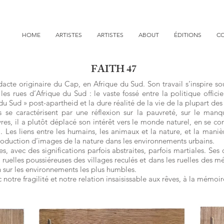
HOME
ARTISTES
ARTISTES
ABOUT
ÉDITIONS
C
FAITH 47
acte originaire du Cap, en Afrique du Sud. Son travail s’inspire souv
es rues d’Afrique du Sud : le vaste fossé entre la politique officie
du Sud » post-apartheid et la dure réalité de la vie de la plupart des 
s se caractérisent par une réflexion sur la pauvreté, sur le man
s, il a plutôt déplacé son intérêt vers le monde naturel, en se co
 Les liens entre les humains, les animaux et la nature, et la man
troduction d’images de la nature dans les environnements urbains.
, avec des significations parfois abstraites, parfois martiales. Se
es ruelles poussiéreuses des villages reculés et dans les ruelles des 
on sur les environnements les plus humbles.
otre fragilité et notre relation insaisissable aux rêves, à la mémoir