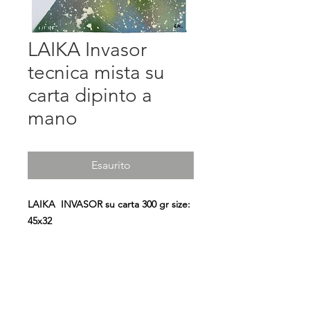
LAIKA Invasor
tecnica mista su
carta dipinto a
mano
Esaurito
LAIKA INVASOR su carta 300 gr size:
45x32
" Una mattina mi son svegliata e ho
trovato l'invasor..."
A tutte le donne partigiane che
hanno combattuto e dato la loro vita