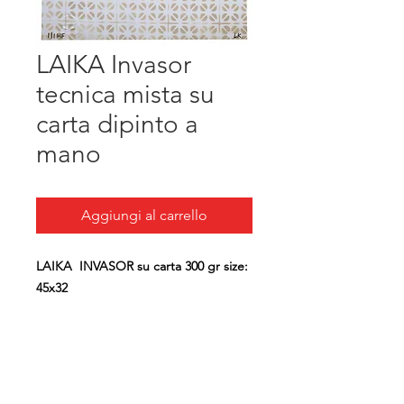
LAIKA Invasor
tecnica mista su
carta dipinto a
mano
Aggiungi al carrello
LAIKA INVASOR su carta 300 gr size:
45x32
" Una mattina mi son svegliata e ho
trovato l'invasor..."
A tutte le donne partigiane che
hanno combattuto e dato la loro vita