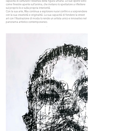
capacità di catturare l'essenza della figura umana. Le sue opere sono
come finestre aperte sull'anima, che invitano lo spettatore a riflettere
sul proprio Io e sulla propria interiorità.
Con la sua arte, Rèa continua a esplorare nuovi confini e a sorprendere
con la sua creatività e originalità. La sua capacità di fondere la street
art con l'illustrazione di moda lo rende un artista unico e innovativo nel
panorama artistico contemporaneo.
.