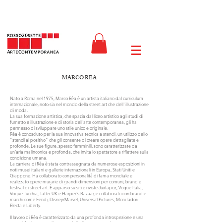
MARCO REA
Nato a Roma nel 1975, Marco Rèa è un artista italiano dal curriculum
internazionale, noto sia nel mondo della street art che dell' illustrazione
di moda.
La sua formazione artistica, che spazia dal liceo artistico agli studi di
fumetto e illustrazione e di storia dell'arte contemporanea, gli ha
permesso di sviluppare uno stile unico e originale.
Rèa è conosciuto per la sua innovativa tecnica a stencil, un utilizzo dello
"stencil al positivo" che gli consente di creare opere dettagliate e
profonde. Le sue figure, spesso femminili, sono caratterizzate da
un'aria malinconica e profonda, che invita lo spettatore a riflettere sulla
condizione umana.
La carriera di Rèa è stata contrassegnata da numerose esposizioni in
noti musei italiani e gallerie internazionali in Europa, Stati Uniti e
Giappone. Ha collaborato con personalità di fama mondiale e
realizzato opere murarie di grandi dimensioni per comuni, brand e
festival di street art. È apparso su siti e riviste Juxtapoz, Vogue Italia,
Vogue Turchia, Tatler UK e Harper's Bazaar, e collaborato con brand e
marchi come Fendi, Disney/Marvel, Universal Pictures, Mondadori
Electa e Liberty.
Il lavoro di Rèa è caratterizzato da una profonda introspezione e una