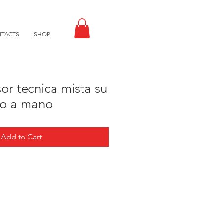
TACTS
SHOP
or tecnica mista su
to a mano
Add to Cart