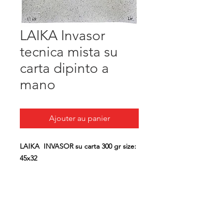
LAIKA Invasor
tecnica mista su
carta dipinto a
mano
Ajouter au panier
LAIKA INVASOR su carta 300 gr size:
45x32
" Una mattina mi son svegliata e ho
trovato l'invasor..."
A tutte le donne partigiane che
hanno combattuto e dato la loro vita