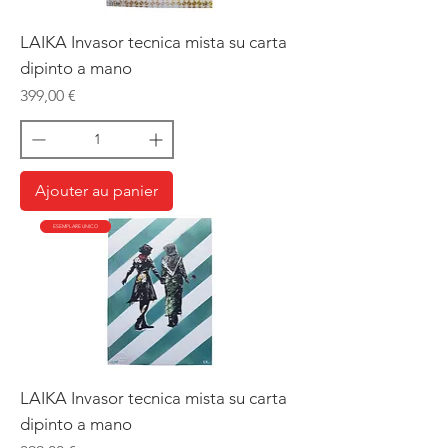
LAIKA Invasor tecnica mista su carta
dipinto a mano
Prix
399,00 €
Ajouter au panier
ESEMPLARE UNICO
LAIKA Invasor tecnica mista su carta
dipinto a mano