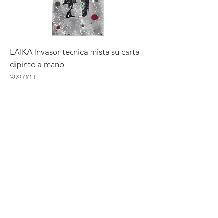
LAIKA Invasor tecnica mista su carta
dipinto a mano
Prix
399,00 €
Ajouter au panier
ESEMPLARE UNICO