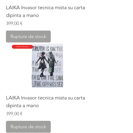
LAIKA Invasor tecnica mista su carta
dipinta a mano
Prix
399,00 €
Rupture de stock
ESEMPLARE UNICO
LAIKA Invasor tecnica mista su carta
dipinta a mano
Prix
399,00 €
Rupture de stock