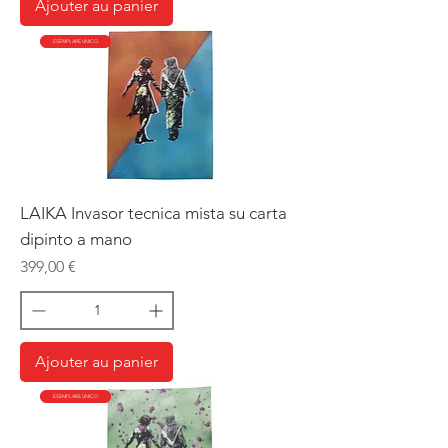
Ajouter au panier
ESEMPLARE UNICO
LAIKA Invasor tecnica mista su carta
dipinto a mano
Prix
399,00 €
Ajouter au panier
ESEMPLARE UNICO