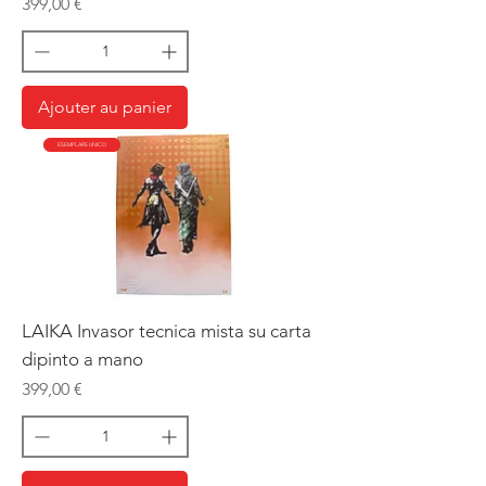
Prix
399,00 €
Ajouter au panier
ESEMPLARE UNICO
LAIKA Invasor tecnica mista su carta
dipinto a mano
Prix
399,00 €