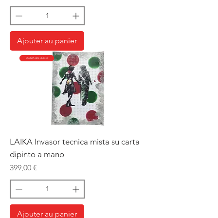
Ajouter au panier
ESEMPLARE UNICO
LAIKA Invasor tecnica mista su carta
dipinto a mano
Prix
399,00 €
Ajouter au panier