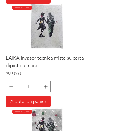
ESEMPLARE UNICO
LAIKA Invasor tecnica mista su carta
dipinto a mano
Prix
399,00 €
Ajouter au panier
ESEMPLARE UNICO