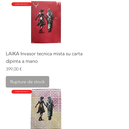
ESEMPLARE UNICO
LAIKA Invasor tecnica mista su carta
dipinta a mano
Prix
399,00 €
Rupture de stock
ESEMPLARE UNICO