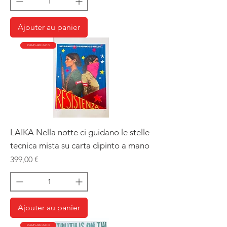
Ajouter au panier
ESEMPLARE UNICO
LAIKA Nella notte ci guidano le stelle
tecnica mista su carta dipinto a mano
Prix
399,00 €
Ajouter au panier
ESEMPLARE UNICO