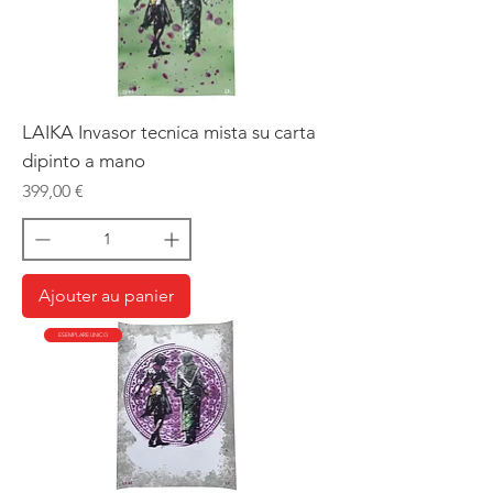
LAIKA Invasor tecnica mista su carta
dipinto a mano
Prix
399,00 €
Ajouter au panier
ESEMPLARE UNICO