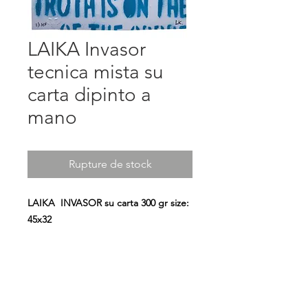
LAIKA Invasor
tecnica mista su
carta dipinto a
mano
Rupture de stock
LAIKA INVASOR su carta 300 gr size:
45x32
" Una mattina mi son svegliata e ho
trovato l'invasor..."
A tutte le donne partigiane che
hanno combattuto e dato la loro vita