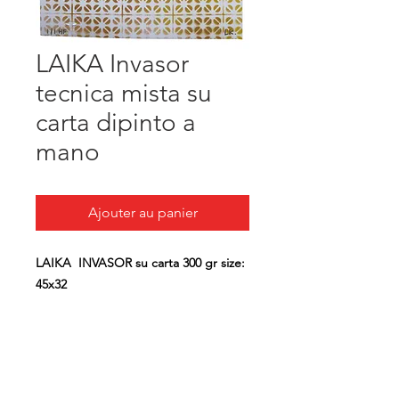
LAIKA Invasor
tecnica mista su
carta dipinto a
mano
Ajouter au panier
LAIKA INVASOR su carta 300 gr size:
45x32
" Una mattina mi son svegliata e ho
trovato l'invasor..."
A tutte le donne partigiane che
hanno combattuto e dato la loro vita